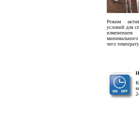
Режим
акти
условий для сп
изменением
минимального
чего температ
Н
К
в
2