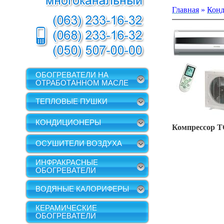
Главная
»
Кон
ОБОГРЕВАТЕЛИ НА
ОТРАБОТАННОМ МАСЛЕ
ТЕПЛОВЫЕ ПУШКИ
КОНДИЦИОНЕРЫ
Компрессор
T
ОСУШИТЕЛИ ВОЗДУХА
ИНФРАКРАСНЫЕ
ОБОГРЕВАТЕЛИ
ВОДЯНЫЕ КАЛОРИФЕРЫ
КЕРАМИЧЕСКИЕ
ОБОГРЕВАТЕЛИ