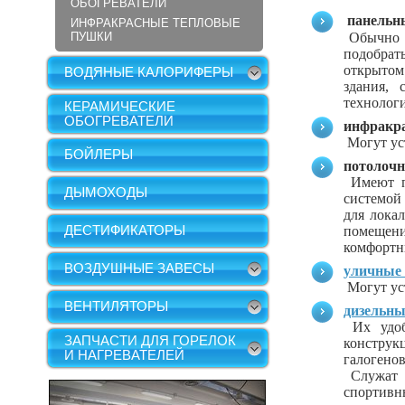
ОБОГРЕВАТЕЛИ
панельн
ИНФРАКРАСНЫЕ ТЕПЛОВЫЕ
ПУШКИ
Обычно к
подобрат
открытом
ВОДЯНЫЕ КАЛОРИФЕРЫ
здания, 
технологи
КЕРАМИЧЕСКИЕ
ОБОГРЕВАТЕЛИ
инфракр
Могут ус
БОЙЛЕРЫ
потолочн
Имеют пр
ДЫМОХОДЫ
системой
для локал
ДЕСТИФИКАТОРЫ
помещени
комфортн
ВОЗДУШНЫЕ ЗАВЕСЫ
уличные
Могут уст
ВЕНТИЛЯТОРЫ
дизельн
Их удобн
ЗАПЧАСТИ ДЛЯ ГОРЕЛОК
конструкц
И НАГРЕВАТЕЛЕЙ
галогено
Служат д
спортивн