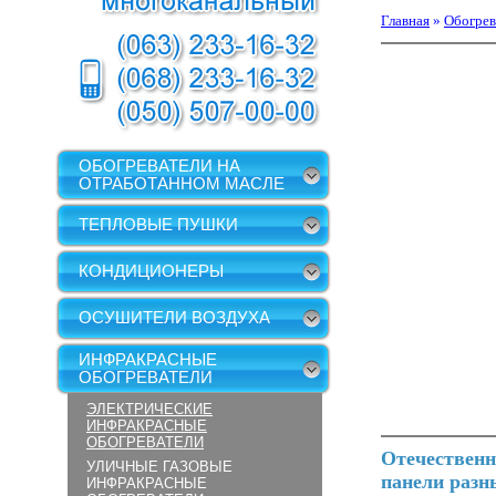
Главная
»
Обогрев
ОБОГРЕВАТЕЛИ НА
ОТРАБОТАННОМ МАСЛЕ
ТЕПЛОВЫЕ ПУШКИ
КОНДИЦИОНЕРЫ
ОСУШИТЕЛИ ВОЗДУХА
ИНФРАКРАСНЫЕ
ОБОГРЕВАТЕЛИ
ЭЛЕКТРИЧЕСКИЕ
ИНФРАКРАСНЫЕ
ОБОГРЕВАТЕЛИ
Отечественн
УЛИЧНЫЕ ГАЗОВЫЕ
панели разн
ИНФРАКРАСНЫЕ