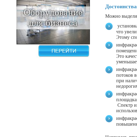
Достоинства
Можно выделит
установка
что увели
Этому сп
инфракра
помещени
Это качес
уменьшае
инфракра
потоков 
при нали
недороги
инфракра
площадка
Спектр их
использо
инфракра
повышенн