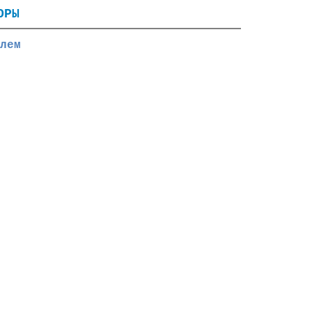
ОРЫ
лем