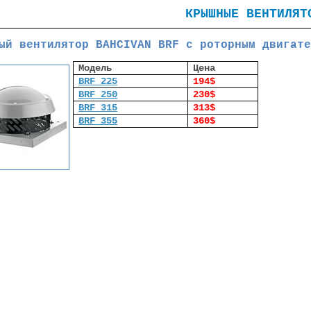
КРЫШНЫЕ ВЕНТИЛЯТ
ый вентилятор BAHCIVAN BRF с роторным двигате
Модель
Цена
BRF 225
194$
BRF 250
230$
BRF 315
313$
BRF 355
360$