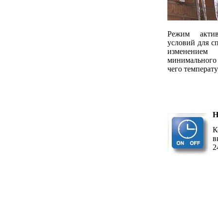
Режим
акти
условий для сп
изменением
минимального
чего температ
Н
К
в
2