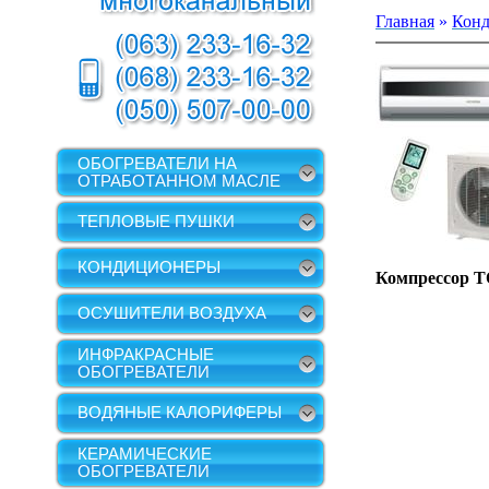
Главная
»
Кон
ОБОГРЕВАТЕЛИ НА
ОТРАБОТАННОМ МАСЛЕ
ТЕПЛОВЫЕ ПУШКИ
КОНДИЦИОНЕРЫ
Компрессор
T
ОСУШИТЕЛИ ВОЗДУХА
ИНФРАКРАСНЫЕ
ОБОГРЕВАТЕЛИ
ВОДЯНЫЕ КАЛОРИФЕРЫ
КЕРАМИЧЕСКИЕ
ОБОГРЕВАТЕЛИ