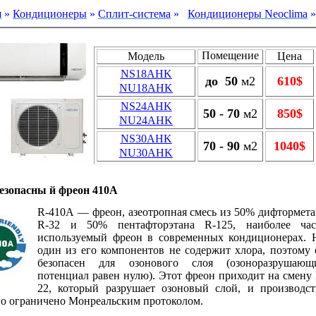
я
»
Кондиционеры
»
Cплит-система
»
Кондиционеры Neoclima
Помещение
Модель
Цена
NS18AHK
до
50
м2
610$
NU18AHK
NS24AHK
50 - 70
м2
850$
NU24AHK
NS30AHK
70 - 90
м2
1040$
NU30AHK
езопасны й фреон 410А
R
-410
A
— фреон, азеотропная смесь из
50% дифтормета
R
-32 и 50% пентафторэтана
R
-125, наиболее час
используемый фреон в современных кондиционерах. 
один из его компонентов не содержит хлора, поэтому 
безопасен для озонового слоя (озоноразрушающ
потенциал равен нулю). Этот фреон приходит на смену
22, который разрушает озоновый слой, и производст
го ограничено Монреальским протоколом.