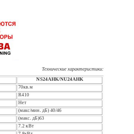
Технические характеристики:
NS24AHK
/
NU24AHK
70
кв.м
R
410
Нет
(макс/мин. дБ)
40
/
46
(макс. дБ)
63
7.
2
кВт
7.8
кВт