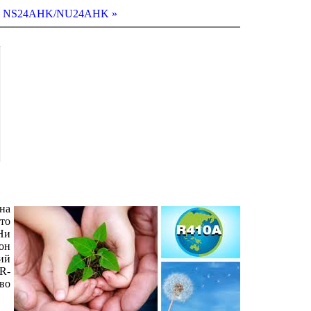
»
NS24
AHK
/
NU24
AHK
»
на
то
Ни
он
ий
R
-
во