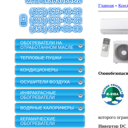
Главная
»
Кон
ОБОГРЕВАТЕЛИ НА
ОТРАБОТАННОМ МАСЛЕ
ТЕПЛОВЫЕ ПУШКИ
КОНДИЦИОНЕРЫ
Озонобезопас
ОСУШИТЕЛИ ВОЗДУХА
ИНФРАКРАСНЫЕ
ОБОГРЕВАТЕЛИ
ВОДЯНЫЕ КАЛОРИФЕРЫ
которого огра
КЕРАМИЧЕСКИЕ
ОБОГРЕВАТЕЛИ
Инвертор
DC