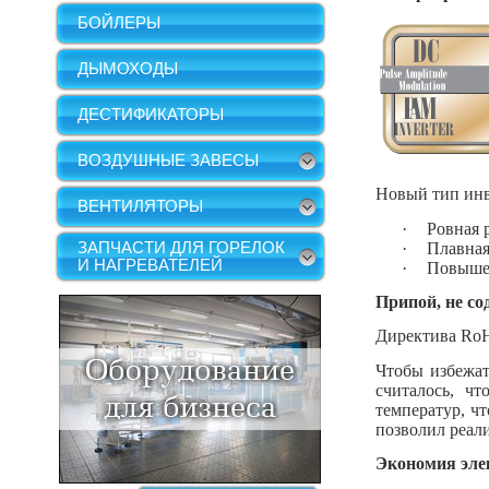
БОЙЛЕРЫ
ДЫМОХОДЫ
ДЕСТИФИКАТОРЫ
ВОЗДУШНЫЕ ЗАВЕСЫ
Новый тип инв
ВЕНТИЛЯТОРЫ
·
Ровная р
ЗАПЧАСТИ ДЛЯ ГОРЕЛОК
·
Плавная
И НАГРЕВАТЕЛЕЙ
·
Повышен
Припой, не с
Директива RoH
Чтобы избежат
считалось, ч
температур, ч
позволил реал
Экономия эле