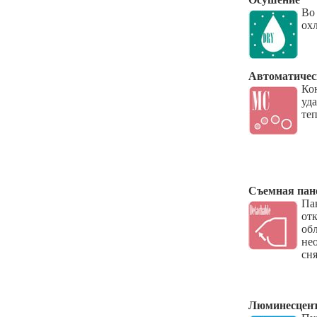
Во
ох
Автоматичес
Ко
уд
те
Съемная пан
Па
от
об
не
сня
Люминесцен