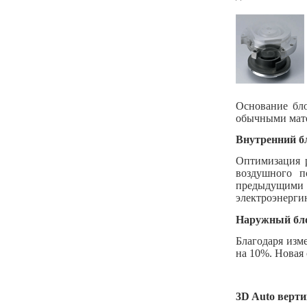
Основание бло
обычными мате
Внутренний б
Оптимизация 
воздушного п
предыдущими 
электроэнерги
Наружный бл
Благодаря изм
на 10%. Новая
3
D
Auto
верти