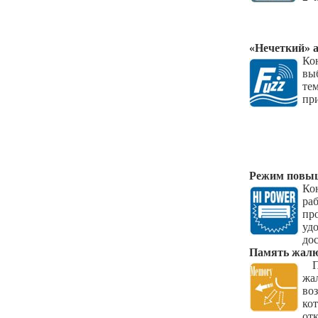
«Нечеткий» 
Ко
вы
те
пр
Режим повыш
Ко
ра
пр
уд
до
Память жал
ж
во
ко
от