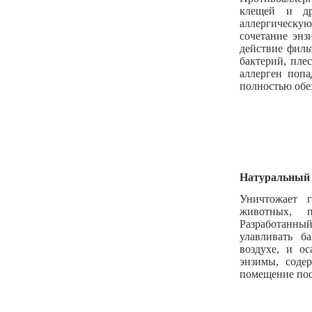
клещей и др
аллергическую
сочетание энз
действие филь
бактерий, пле
аллерген попа
полностью обе
Натуральный
Уничтожает 
животных, 
Разработан
улавливать б
воздухе, и о
энзимы, соде
помещение пос