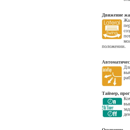
Движение жа
Ж
пе
со
по
мо
положении.
Автоматичес
Дл
вы
ра
Таймер, про
Ко
вы
за
ден
Осушение