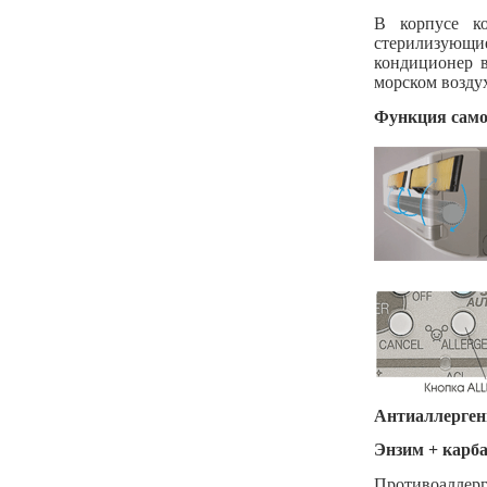
В корпусе ко
стерилизующи
кондиционер в
морском возду
Функция само
Антиаллерге
Энзим + карба
Противоалле