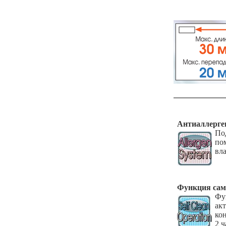
Антиаллерге
По
п
вл
Функция сам
Ф
ак
ко
2 ч