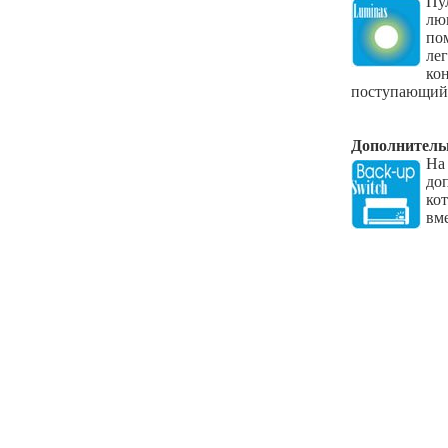
П
лю
по
ле
ко
поступающий 
Дополнител
На
до
ко
вм