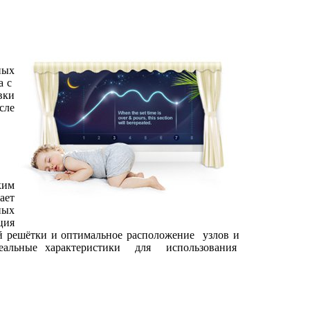
ных
а с
вки
сле
ким
ает
ных
ция
ой решётки и оптимальное расположение
узлов и
еальные характеристики
для
использования