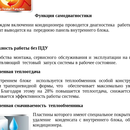
Функция самодиагностики
ждом включении кондиционера проводится диагностика
работ
ат выводится на
переднюю панель внутреннего блока.
ность работы без ПДУ
обства монтажа, сервисного обслуживания и эксплуатации на
твляющий
тестовый
запуск системы в рабочее состояние.
енная теплоотдача
треннем блоке
используется теплообменник особой констр
и трапециевидной формы, что
обеспечивает максимально у
 Благодаря этому на 28% повышается теплоотдача, снижается
ивается эффективность работы системы.
енная смачиваемость
теплообменника
Пластины которого имеют специальное покрыт
удаление
конденсата с внутреннего блока, о
кондиционера.