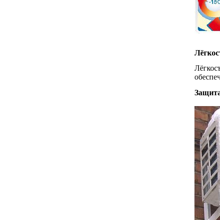
Лёгкос
Лёгкос
обеспе
Защита