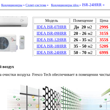
ISR
-24
HRR
»
»
Кондиционеры
»
Cплит-система
»
Кондиционеры idea
»
Модель
Помещение
Цена
До
20
м2
299
$
IDEA ISR-07HRR
20 - 26
м2
315
$
IDEA ISR-09HRR
26 - 35
м2
355
$
IDEA ISR-12HRR
35 - 50
м2
520
$
IDEA ISR-18HRR
50 - 70
м2
699
$
IDEA ISR-24HRR
 воздух
а очистки воздуха
Fresco Tech обеспечивает в помещении чисты