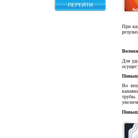
При ка
результ
Возмож
Для уд
осущес
Повыш
Во вну
канавк
трубы.
увелич
Повыш