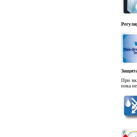
Регули
Защита
При вк
пока н