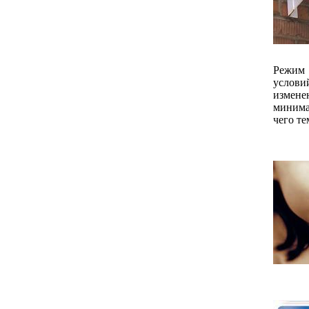
Режим
условий
измене
минима
чего т