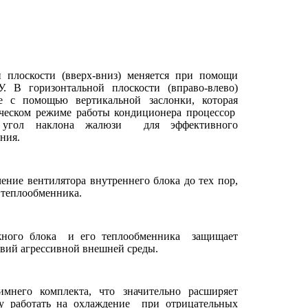
й плоскости (вверх-вниз) меняется при помощи
. В горизонтальной плоскости (вправо-влево)
е с помощью вертикальной заслонки, которая
ческом режиме работы кондиционера процессор
й угол наклона жалюзи
для эффективного
ния.
ение вентилятора внутреннего блока до тех пор,
 теплообменника.
жного блока
и его теплообменника
защищает
вий агрессивной внешней среды.
мнего комплекта, что значительно расширяет
у работать на охлаждение
при отрицательных