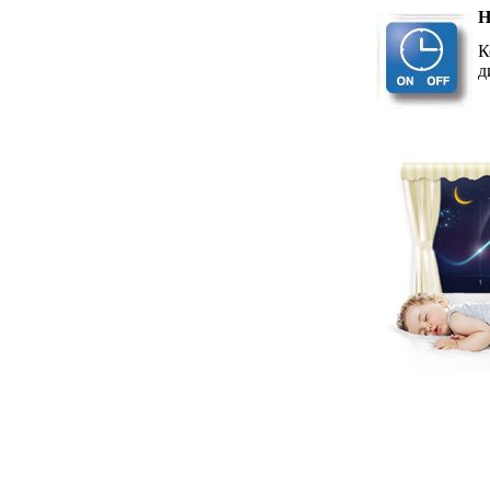
Н
К
д