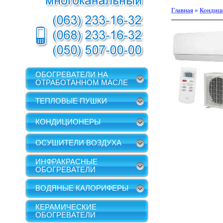
Главная
»
Кондиц
ОБОГРЕВАТЕЛИ НА
ОТРАБОТАННОМ МАСЛЕ
ТЕПЛОВЫЕ ПУШКИ
КОНДИЦИОНЕРЫ
ОСУШИТЕЛИ ВОЗДУХА
ИНФРАКРАСНЫЕ
ОБОГРЕВАТЕЛИ
ВОДЯНЫЕ КАЛОРИФЕРЫ
КЕРАМИЧЕСКИЕ
ОБОГРЕВАТЕЛИ