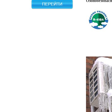
Озонобезопас