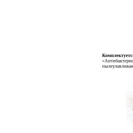
Комплектует
«Антибактер
пылеулавлива