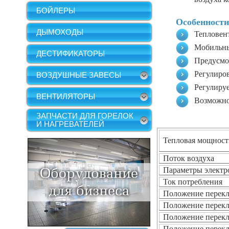
БОЙЛЕРЫ
Особенности
ДЫМОХОДЫ
Тепловен
Мобильн
ДЕСТИФИКАТОРЫ
Предусмо
Регулиров
ВОЗДУШНЫЕ ЗАВЕСЫ
Регулиру
ВЕНТИЛЯТОРЫ
Возможно
ЗАПЧАСТИ ДЛЯ ГОРЕЛОК
И НАГРЕВАТЕЛЕЙ
Тепловая мощност
Поток воздуха
Параметры электр
Ток потребления
Положение перекл
Положение перекл
Положение перекл
Положение перекл