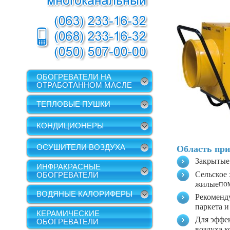
ОБОГРЕВАТЕЛИ НА
ОТРАБОТАННОМ МАСЛЕ
ТЕПЛОВЫЕ ПУШКИ
КОНДИЦИОНЕРЫ
ОСУШИТЕЛИ ВОЗДУХА
Область пр
Закрытые
ИНФРАКРАСНЫЕ
Сельское 
ОБОГРЕВАТЕЛИ
по
жилые
ВОДЯНЫЕ КАЛОРИФЕРЫ
Рекоменд
паркета и
КЕРАМИЧЕСКИЕ
Для эффе
ОБОГРЕВАТЕЛИ
воздуха 