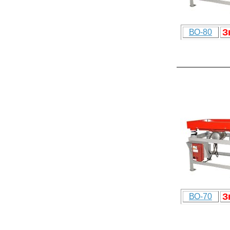
З
ВО-80
З
ВО-70