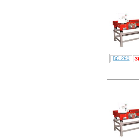
З
ВС-290