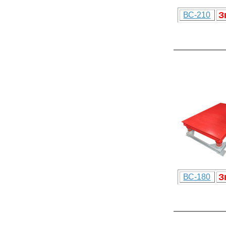
З
ВС-210
З
ВС-180