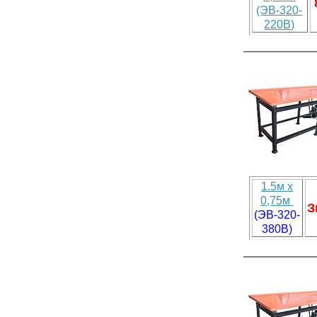
(ЭВ-320-
220В)
1.5м х
0,75м
З
(ЭВ-320-
380В)