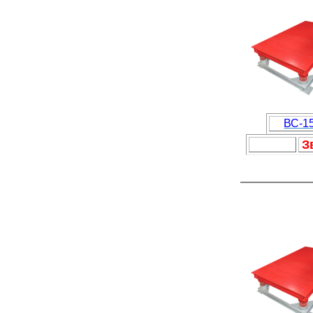
ВС-1
З