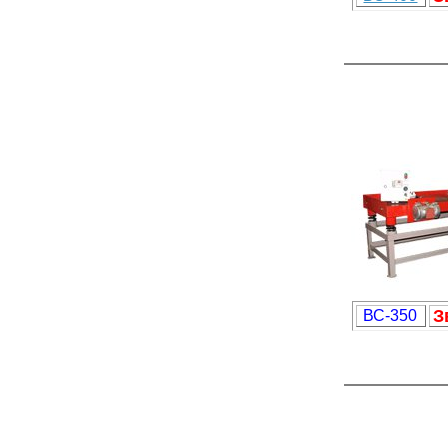
З
ВС-350