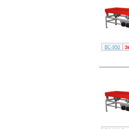
З
ВС-950