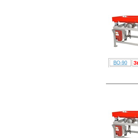
З
ВО-90