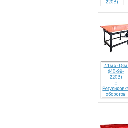
220В)
2.1м х 0,8
(ИВ-99-
220В)
+
Регулировк
оборотов