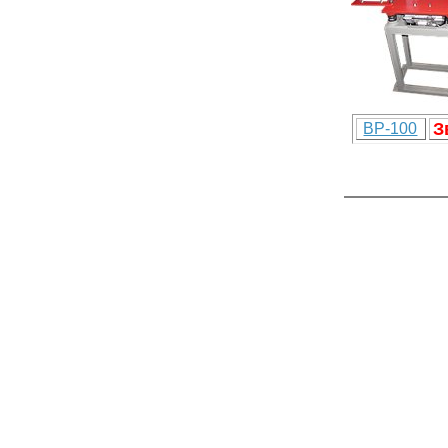
З
ВР-100