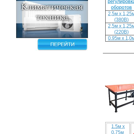
регулировк
оборотов
2,5м х 1,25
(380В)
2,5м х 1,25
(220В)
0.95м х 1,0
1.5м х
0,75м