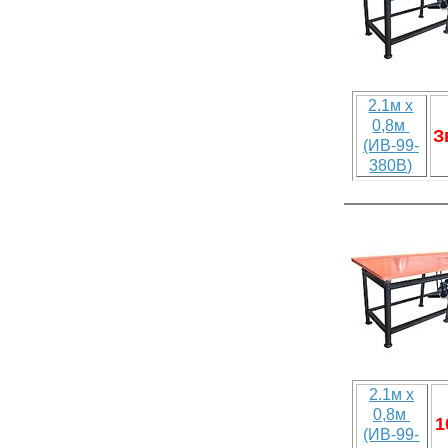
2.1м х
0,8м
З
(ИВ-99-
380В)
2.1м х
0,8м
1
(ИВ-99-