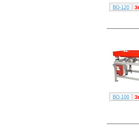
З
ВО-120
З
ВО-100