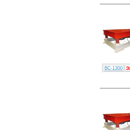
З
ВС-1300