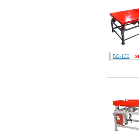
З
ВО-130