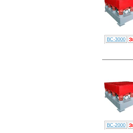
З
ВС-3000
З
ВС-2000