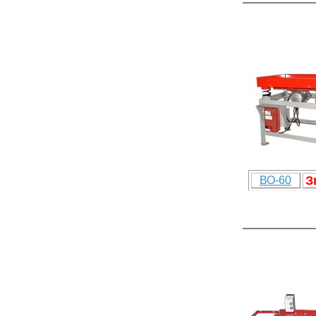
З
ВО-60