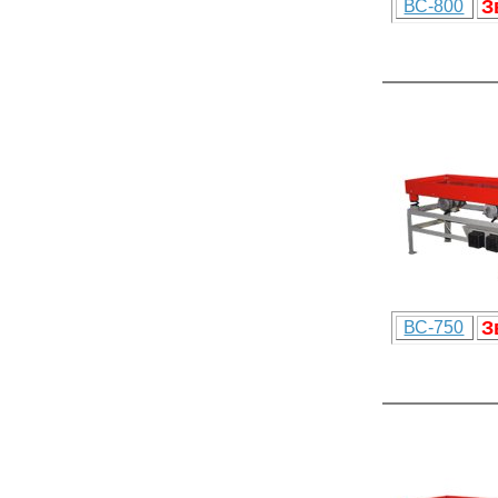
З
ВС-800
З
ВС-750