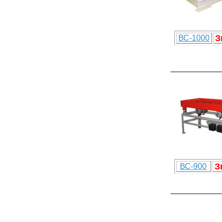
З
ВС-1000
З
ВС-900