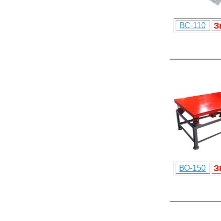
З
ВС-110
З
ВО-150