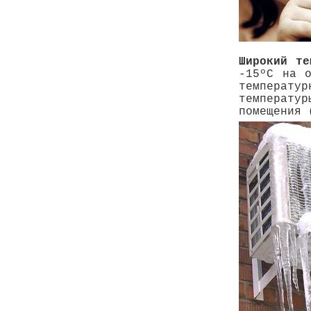
Широкий те
-15ºС на 
температу
температ
помещения 