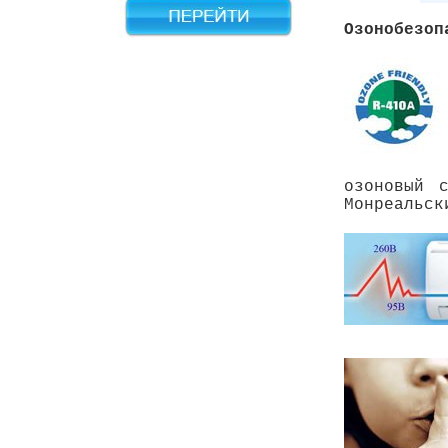
Озонобезоп
озоновый 
Монреальск