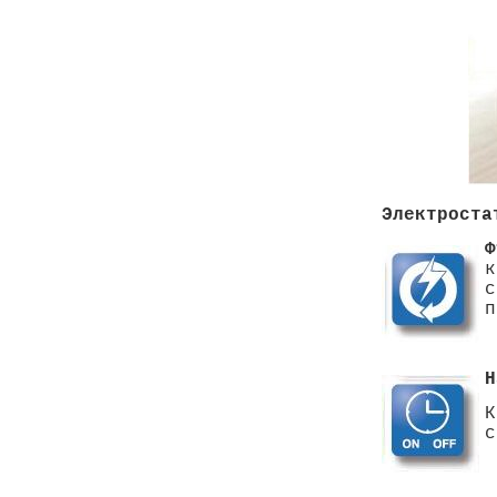
Электроста
к
с
п
Н
К
с