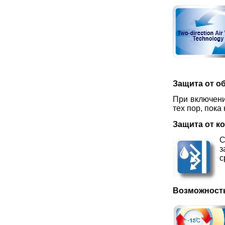
Защита от о
При включени
тех пор, пок
Защита от к
С
з
с
Возможность