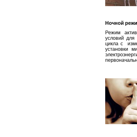
Ночной реж
Режим
акти
условий для 
цикла с
изм
установки м
электроэне
первоначальн