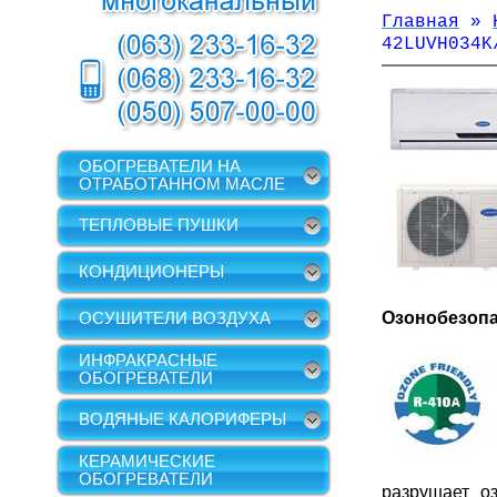
Главная
»
42
LUVH
034
K
ОБОГРЕВАТЕЛИ НА
ОТРАБОТАННОМ МАСЛЕ
ТЕПЛОВЫЕ ПУШКИ
КОНДИЦИОНЕРЫ
ОСУШИТЕЛИ ВОЗДУХА
Озонобезоп
ИНФРАКРАСНЫЕ
ОБОГРЕВАТЕЛИ
ВОДЯНЫЕ КАЛОРИФЕРЫ
КЕРАМИЧЕСКИЕ
ОБОГРЕВАТЕЛИ
разрушает о