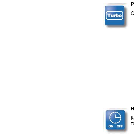
Р
О
Н
К
т