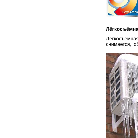
Лёгкосъёмна
Лёгкосъёмная
снимается,
о