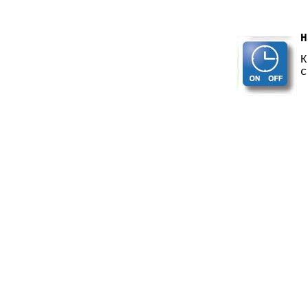
Н
К
с