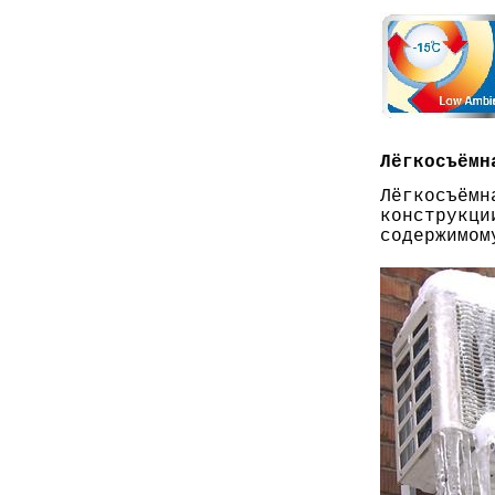
Лёгкосъёмн
Лёгкосъё
конструкц
содержимом