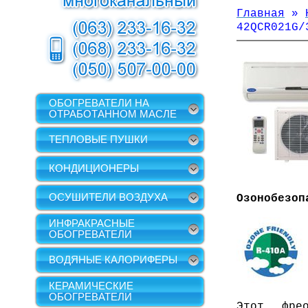
Главная
»
42
QCR
021
G
/
ОБОГРЕВАТЕЛИ НА
ОТРАБОТАННОМ МАСЛЕ
ТЕПЛОВЫЕ ПУШКИ
КОНДИЦИОНЕРЫ
ОСУШИТЕЛИ ВОЗДУХА
Озонобезоп
ИНФРАКРАСНЫЕ
ОБОГРЕВАТЕЛИ
ВОДЯНЫЕ КАЛОРИФЕРЫ
КЕРАМИЧЕСКИЕ
ОБОГРЕВАТЕЛИ
Этот фр