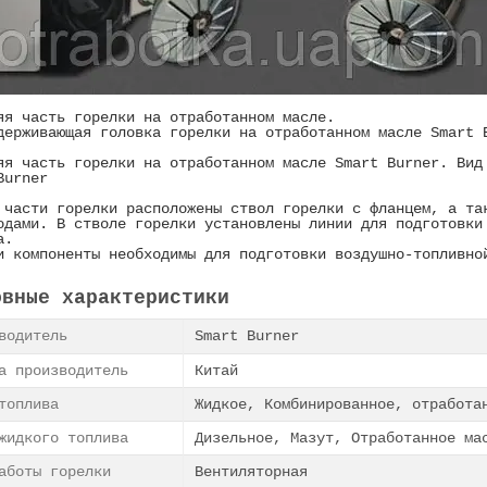
яя часть горелки на отработанном масле.
держивающая головка горелки на отработанном масле Smart 
яя часть горелки на отработанном масле Smart Burner. Вид
Burner
 части горелки расположены ствол горелки с фланцем, а та
одами. В стволе горелки установлены линии для подготовки
а.
и компоненты необходимы для подготовки воздушно-топливно
овные характеристики
зводитель
Smart Burner
а производитель
Китай
топлива
Жидкое, Комбинированное, отработа
жидкого топлива
Дизельное, Мазут, Отработанное ма
работы горелки
Вентиляторная