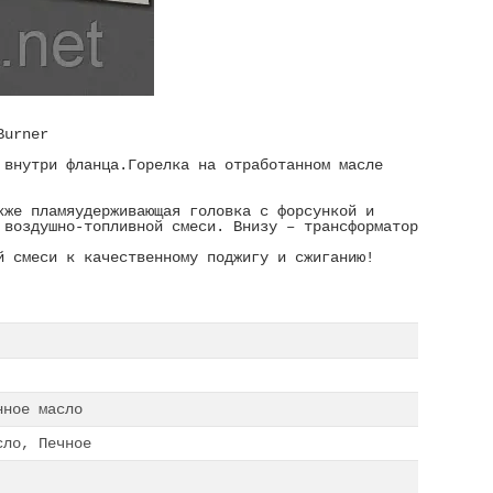
Burner
 внутри фланца.Горелка на отработанном масле
кже пламяудерживающая головка с форсункой и
 воздушно-топливной смеси. Внизу – трансформатор
й смеси к качественному поджигу и сжиганию!
нное масло
сло, Печное