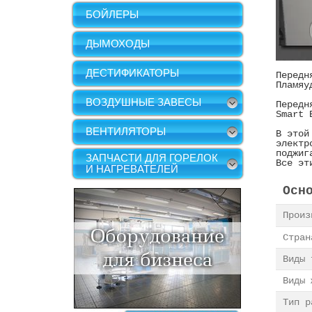
БОЙЛЕРЫ
ДЫМОХОДЫ
ДЕСТИФИКАТОРЫ
Передн
Пламяу
ВОЗДУШНЫЕ ЗАВЕСЫ
Передн
Smart 
ВЕНТИЛЯТОРЫ
В этой
электр
поджиг
ЗАПЧАСТИ ДЛЯ ГОРЕЛОК
Все эт
И НАГРЕВАТЕЛЕЙ
Осн
Прои
Стран
Виды 
Виды 
Тип 