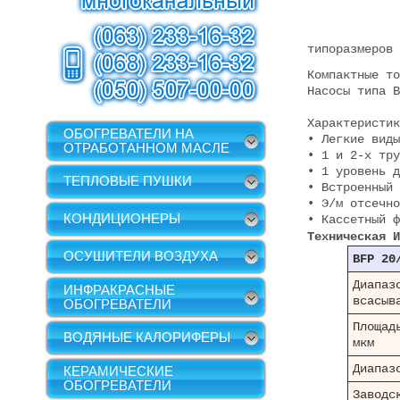
типоразмеров 
Компактные то
Насосы типа 
Характеристик
ОБОГРЕВАТЕЛИ НА
• Легкие виды
ОТРАБОТАННОМ МАСЛЕ
• 1 и 2-х тру
• 1 уровень д
ТЕПЛОВЫЕ ПУШКИ
• Встроенный 
• Э/м отсечно
КОНДИЦИОНЕРЫ
• Кассетный ф
Техническая И
ОСУШИТЕЛИ ВОЗДУХА
BFP 20
Диапа
ИНФРАКРАСНЫЕ
всасыв
ОБОГРЕВАТЕЛИ
Площад
ВОДЯНЫЕ КАЛОРИФЕРЫ
мкм
Диапаз
КЕРАМИЧЕСКИЕ
ОБОГРЕВАТЕЛИ
Заводс