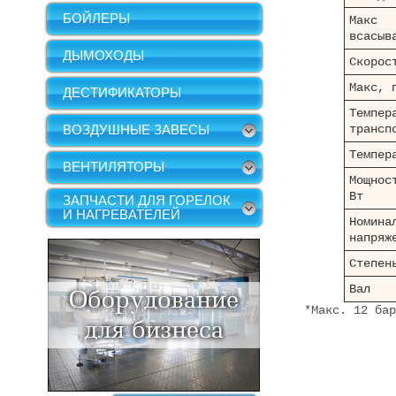
БОЙЛЕРЫ
Макс
всасыв
ДЫМОХОДЫ
Скорос
Макс, 
ДЕСТИФИКАТОРЫ
Темпер
ВОЗДУШНЫЕ ЗАВЕСЫ
трансп
Темпер
ВЕНТИЛЯТОРЫ
Мощнос
Вт
ЗАПЧАСТИ ДЛЯ ГОРЕЛОК
И НАГРЕВАТЕЛЕЙ
Номина
напряж
Степен
Вал
*Макс. 12 бар