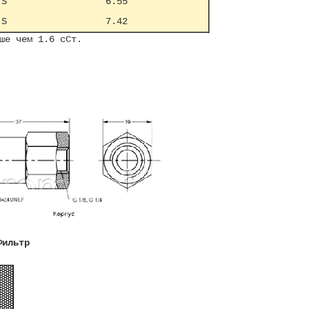
 S
6.55
 S
7.42
ьше чем 1.6 сСт.
Фильтр