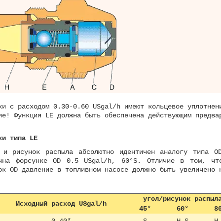
нки с расходом 0.30-0.60 USgal/h имеют кольцевое упл
ие! Функция LE должна быть обеспечена действующим предва
ки типа LE
 и рисунок распыла абсолютно идентичен аналогу типа O
чна форсунке OD 0.5 USgal/h, 60°S. Отличие в том, чт
ок OD давление в топливном насосе должно быть увеличено 
угол/рисунок распыл
Исходный расход USgal/h
45°
60°
8