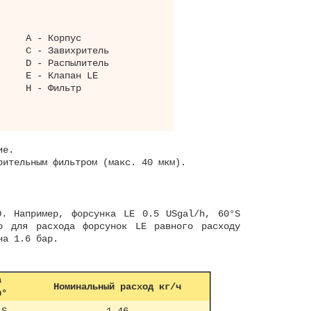
А - Корпус
С - Завихритель
D - Распылитель
Е - Клапан LЕ
Н - Фильтр
отнение.
рительным фильтром (макс. 40 мкм).
D. Например, форсунка LE 0.5 USgal/h, 60°S
о для расхода форсунок LE равного расходу
на 1.6 бар.
а
Номинальный расход кг/ч
0°