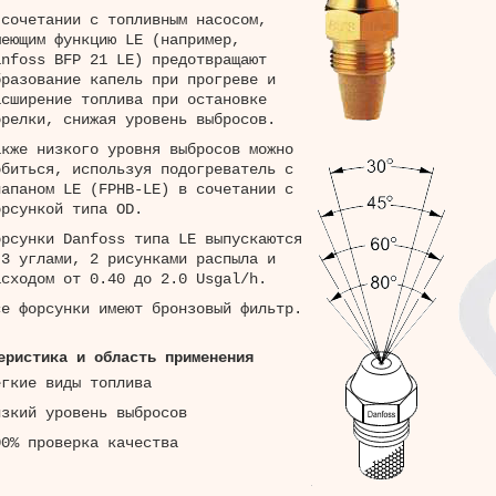
 сочетании с топливным насосом,
меющим функцию LE (например,
anfoss BFP 21 LE) предотвращают
бразование капель при прогреве и
асширение топлива при остановке
орелки, снижая уровень выбросов.
акже низкого уровня выбросов можно
обиться, используя подогреватель с
лапаном LE (FPHB-LE) в сочетании с
орсункой типа OD.
орсунки Danfoss типа LE выпускаются
 3 углами, 2 рисунками распыла и
асходом от 0.40 до 2.0 Usgal/h.
се форсунки имеют бронзовый фильтр.
еристика и область применения
егкие виды топлива
изкий уровень выбросов
00% проверка качества