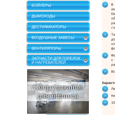
В
БОЙЛЕРЫ
и
D
ДЫМОХОДЫ
о
р
ДЕСТИФИКАТОРЫ
г
Т
ВОЗДУШНЫЕ ЗАВЕСЫ
д
к
ВЕНТИЛЯТОРЫ
ф
Ф
ЗАПЧАСТИ ДЛЯ ГОРЕЛОК
с
И НАГРЕВАТЕЛЕЙ
р
В
Характ
Л
Н
1