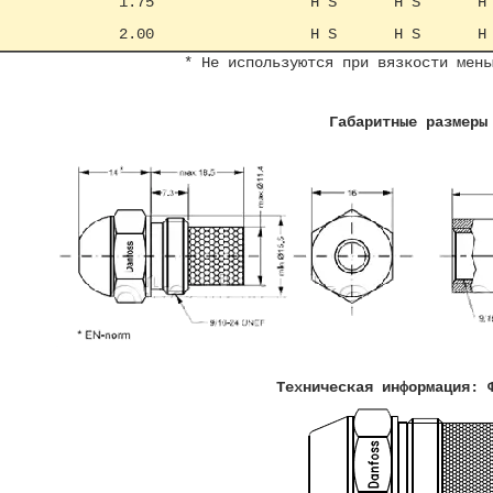
1.75
H S
H S
H
2.00
H S
H S
H
* Не используются при вязкости мен
Габаритные размеры
Техническая информация: