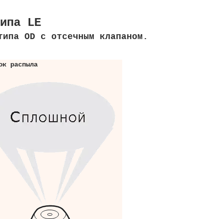
типа LE
типа OD с отсечным клапаном.
ок распыла