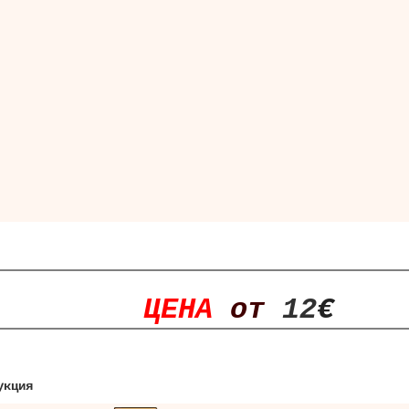
ЦЕНА
от
12
€
укция