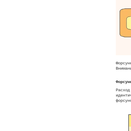
Форсу
Вниман
Форсун
Расход
иденти
форсун