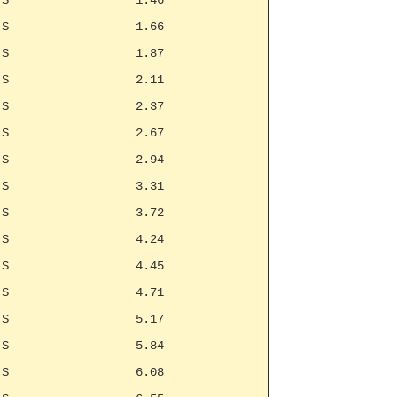
 S
1.46
 S
1.66
 S
1.87
 S
2.11
 S
2.37
 S
2.67
 S
2.94
 S
3.31
 S
3.72
 S
4.24
 S
4.45
 S
4.71
 S
5.17
 S
5.84
 S
6.08