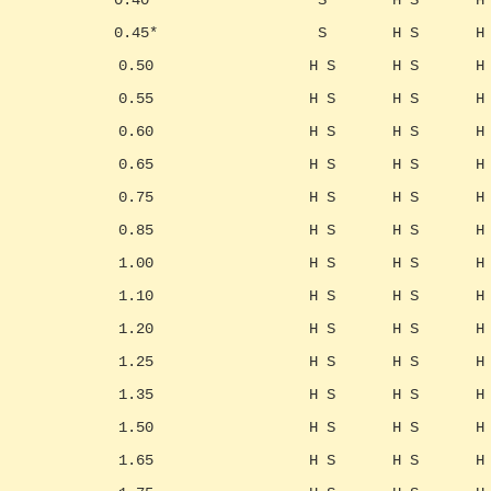
0.40*
S
H S
H
0.45*
S
H S
H
0.50
Н S
H S
H
0.55
Н S
H S
H
0.60
H S
H S
H
0.65
H S
H S
H
0.75
H S
H S
H
0.85
H S
H S
H
1.00
H S
H S
H
1.10
H S
H S
H
1.20
H S
H S
H
1.25
H S
H S
H
1.35
H S
H S
H
1.50
H S
H S
H
1.65
H S
H S
H