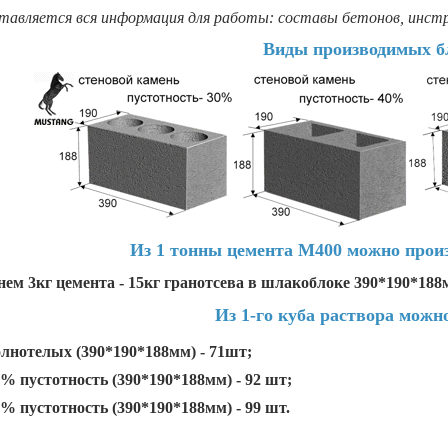
тавляется вся информация для работы: составы бетонов, инстру
Виды производимых б
Из 1 тонны цемента М400 можно прои
днем 3кг цемента - 15кг гранотсева в шлакоблоке 390*190*188
Из 1-го куба раствора можн
лнотелых (390*190*188мм) - 71шт;
% пустотность (390*190*188мм) - 92 шт;
% пустотность (390*190*188мм) - 99 шт.