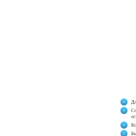
Дл
Со
ос
Ко
Бы