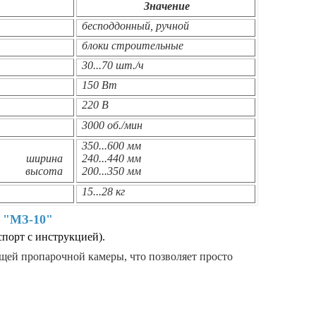
Значение
бесподдонный, ручной
блоки строительные
30...70 шт./ч
150 Вт
220 В
3000 об./мин
350...600 мм
ширина
240...440 мм
высота
200...350 мм
15...28 кг
 "МЗ-10"
спорт с инструкцией).
ящей пропарочной камеры, что позволяет просто