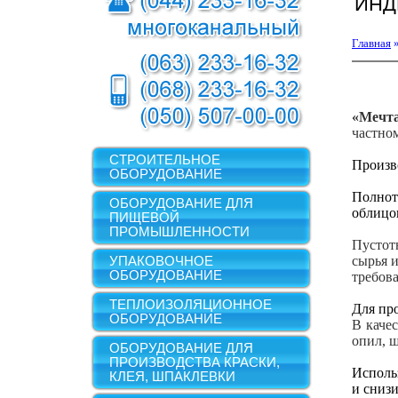
ИНД
Главная
«Мечта
частном
СТРОИТЕЛЬНОЕ
Произв
ОБОРУДОВАНИЕ
Полнот
ОБОРУДОВАНИЕ ДЛЯ
облицо
ПИЩЕВОЙ
ПРОМЫШЛЕННОСТИ
Пустот
УПАКОВОЧНОЕ
сырья 
ОБОРУДОВАНИЕ
требов
ТЕПЛОИЗОЛЯЦИОННОЕ
Для пр
ОБОРУДОВАНИЕ
В каче
опил, щ
ОБОРУДОВАНИЕ ДЛЯ
ПРОИЗВОДСТВА КРАСКИ,
Использ
КЛЕЯ, ШПАКЛЕВКИ
и сниз