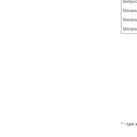
Виброс
Матриц
Матриц
Матриц
* - при