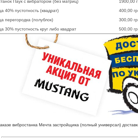
танок Паук с вибратором (без матриц)
1900,00 
а 40% пустотность (квадрат)
400,00 г
а перегородка (полублок)
300,00 г
а 30% пустотность круг либо квадрат
500,00 г
 заказе вибростанка Мечта застройщика (полный универсал) достав