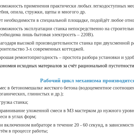
зможность применения практически любых легкодоступных местн
бня, опила, стружки, щепы и многого др.
т необходимости в специальной площадке, подойдёт любое отно
зможность эксплуатации станка непосредственно на строительн
еобходима лишь бытовая электросеть – 220В).
агодаря высокой производительности станка при двухсменной р
роительство 3-х современных коттеджей.
рошая ремонтопригодность – простота разбора установки и удо
ономия исходных материалов за счёт рациональной пустотности
Рабочий цикл механизма производитс
мес в бетономешалке жесткого бетона (водоцементное соотношен
рганических, глинистых и др.);
грузка станка;
равнивание уложенной смеси в МЗ мастерком до нужного уровня
еси в углах форм;
и включенном вибраторе в течение 20 - 60 секунд, в зависимости
тём в процессе работы;