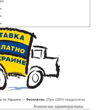
грн
рн
рн
рн
ка по Украине —
бесплатно.
(При 100% предоплате)
Технические характеристики: