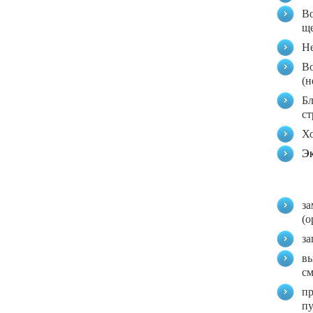
Во
ще
Не
Во
(н
Бл
ст
Хо
Эк
за
(о
за
вы
см
пр
пу