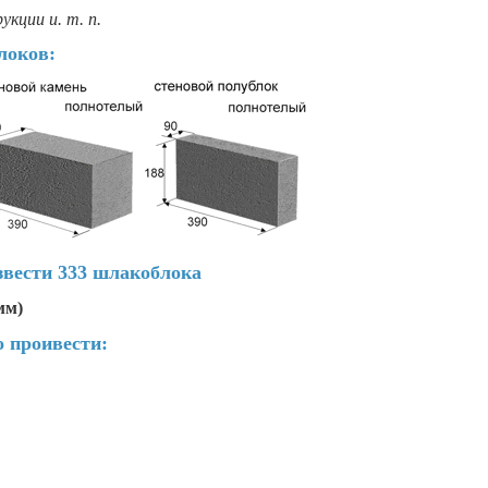
кции и. т. п.
локов:
звести 333 шлакоблока
мм)
о проивести: