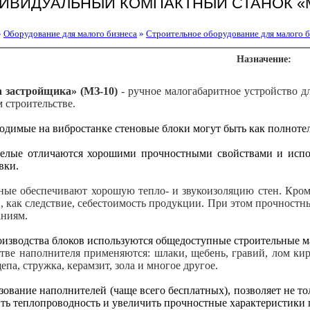
ИВИДУАЛЬНЫЙ КОМПАКТНЫЙ СТАНОК «
»
Оборудование для малого бизнеса
»
Строительное оборудование для малого б
Назначение:
 застройщика» (МЗ-10)
- ручное малогабаритное устройство д
 строительстве.
одимые на вибростанке стеновые блоки могут быть как полноте
елые отличаются хорошими прочностными свойствами и испо
вки.
ные обеспечивают хорошую тепло- и звукоизоляцию стен. Кроме
и, как следствие, себестоимость продукции. При этом прочност
аниям.
оизводства блоков используются общедоступные строительные ма
стве наполнителя применяются: шлаки, щебень, гравий, лом ки
епа, стружка, керамзит, зола и многое другое.
ование наполнителей (чаще всего бесплатных), позволяет не то
ить теплопроводность и увеличить прочностные характеристики