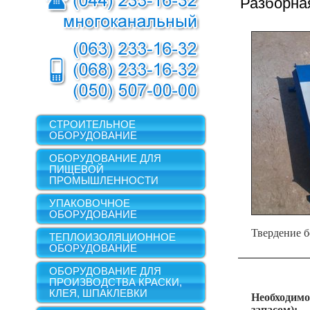
Разборна
СТРОИТЕЛЬНОЕ
ОБОРУДОВАНИЕ
ОБОРУДОВАНИЕ ДЛЯ
ПИЩЕВОЙ
ПРОМЫШЛЕННОСТИ
УПАКОВОЧНОЕ
ОБОРУДОВАНИЕ
Твердение б
ТЕПЛОИЗОЛЯЦИОННОЕ
ОБОРУДОВАНИЕ
ОБОРУДОВАНИЕ ДЛЯ
ПРОИЗВОДСТВА КРАСКИ,
КЛЕЯ, ШПАКЛЕВКИ
Необходимо
запасом):