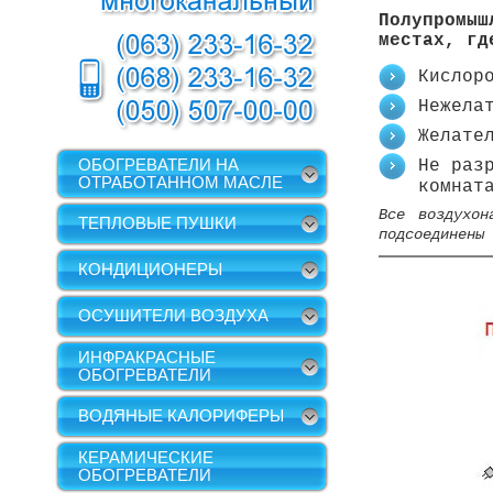
Полупромыш
местах, гд
Кислор
Нежела
Желате
ОБОГРЕВАТЕЛИ НА
Не раз
ОТРАБОТАННОМ МАСЛЕ
комнат
Все воздухо
ТЕПЛОВЫЕ ПУШКИ
подсоединены 
КОНДИЦИОНЕРЫ
ОСУШИТЕЛИ ВОЗДУХА
ИНФРАКРАСНЫЕ
ОБОГРЕВАТЕЛИ
ВОДЯНЫЕ КАЛОРИФЕРЫ
КЕРАМИЧЕСКИЕ
ОБОГРЕВАТЕЛИ