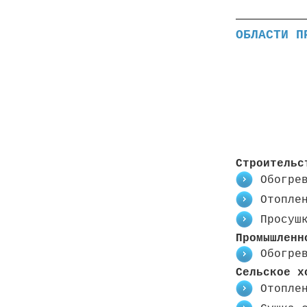
ОБЛАСТИ П
Строительс
Обогре
Отопле
Просуш
Промышленн
Обогре
Сельское х
Отопле