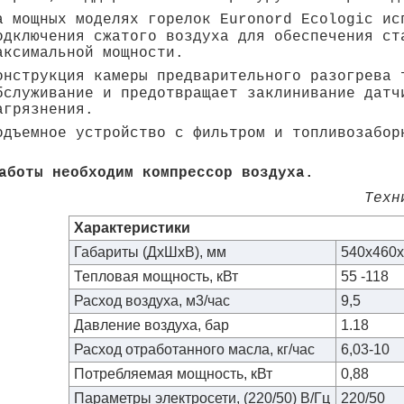
а мощных моделях горелок Euronord Ecologic ис
одключения сжатого воздуха для обеспечения ст
аксимальной мощности.
онструкция камеры предварительного разогрева 
бслуживание и предотвращает заклинивание датч
агрязнения.
одъемное устройство с фильтром и топливозабор
аботы необходим компрессор воздуха.
Техн
Характеристики
Габариты (ДхШхВ), мм
540x460
Тепловая мощность, кВт
55 -118
Расход воздуха, м3/час
9,5
Давление воздуха, бар
1.18
Расход отработанного масла, кг/час
6,03-10
Потребляемая мощность, кВт
0,88
Параметры электросети, (220/50) В/Гц
220/50