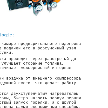
logic:
 камере предварительного подогрева
д подачей его в форсуночный узел,
сунки.
уха проходит через разогретый до
 улучшает сгорание топлива,
личивает межсервисный интервал
чи воздуха от внешнего компрессора
здушной смеси, что делает работу
ются двухступенчатым нагревателем
роны, быстро нагреть первую порцию
стрый запуск горелки, а с другой
огрева самым экономичным способом.