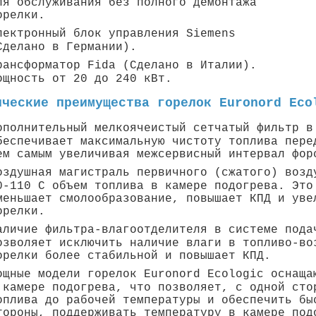
ля обслуживания без полного демонтажа
орелки.
лектронный блок управления Siemens
Сделано в Германии).
рансформатор Fida (Сделано в Италии).
ощность от 20 до 240 кВт.
ические преимущества горелок Euronord Eco
ополнительный мелкоячеистый сетчатый фильтр в
беспечивает максимальную чистоту топлива пере
ем самым увеличивая межсервисный интервал фор
оздушная магистраль первичного (сжатого) возд
0-110 С объем топлива в камере подогрева. Это
меньшает смолообразование, повышает КПД и уве
орелки.
аличие фильтра-влагоотделителя в системе пода
озволяет исключить наличие влаги в топливо-во
орелки более стабильной и повышает КПД.
ощные модели горелок Euronord Ecologic оснаща
 камере подогрева, что позволяет, с одной сто
оплива до рабочей температуры и обеспечить бы
тороны, поддерживать температуру в камере под