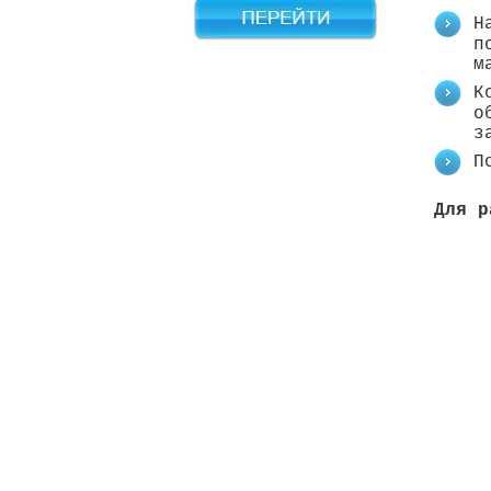
Н
п
м
К
о
з
П
Для р