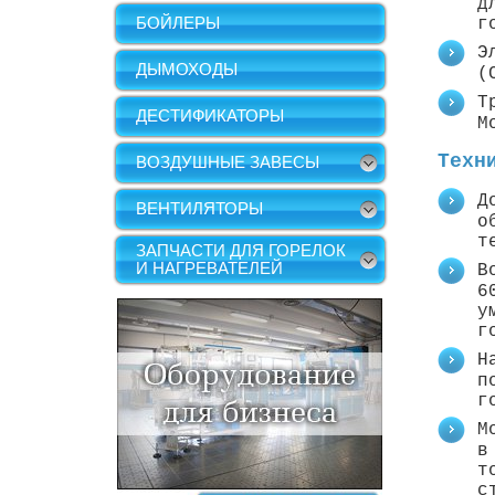
д
БОЙЛЕРЫ
г
Э
ДЫМОХОДЫ
(
Т
ДЕСТИФИКАТОРЫ
М
Техн
ВОЗДУШНЫЕ ЗАВЕСЫ
Д
ВЕНТИЛЯТОРЫ
о
т
ЗАПЧАСТИ ДЛЯ ГОРЕЛОК
И НАГРЕВАТЕЛЕЙ
В
6
у
г
Н
п
г
М
в
т
с