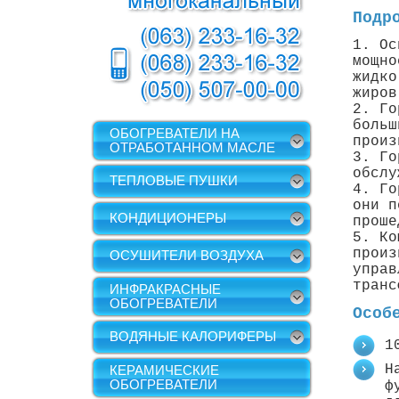
Подр
1. Ос
мощно
жидко
жиров
2. Го
больш
ОБОГРЕВАТЕЛИ НА
произ
ОТРАБОТАННОМ МАСЛЕ
3. Го
обслу
ТЕПЛОВЫЕ ПУШКИ
4. Го
они п
КОНДИЦИОНЕРЫ
проше
5. Ко
произ
ОСУШИТЕЛИ ВОЗДУХА
управ
транс
ИНФРАКРАСНЫЕ
ОБОГРЕВАТЕЛИ
Особ
ВОДЯНЫЕ КАЛОРИФЕРЫ
1
Н
КЕРАМИЧЕСКИЕ
ОБОГРЕВАТЕЛИ
ф