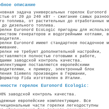
обное описание
новная задача универсальных горелок Euronord 
стью от 20 до 240 кВт - сжигание самых разноо
го топлива, от растительных до отработанных м
 до дизельного топлива.
релки Euronord EcoLogic пригодны для использо
инством генераторов и водогрейными котлами, в
водителя.
релки Euronord имеют стандартное посадочное м
живание.
релки не требуют дополнительной настройки,
оставляются полностью готовыми к работе,
дшими заводской контроль качества.
мплектующие поставляются европейскими
водителями, к примеру, электронный блок
ления Siemens произведен в Германии,
форматор Fida изготовлен в Италии.
енности горелок Euronord Ecologic:
00% заводской контроль качества.
адежные европейские комплектующие. Все
ункциональные части горелки легкодоступны