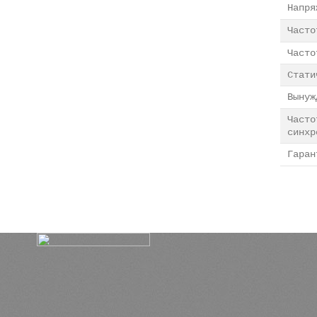
Напр
Част
Часто
Стати
Выну
Часто
синхр
Гара