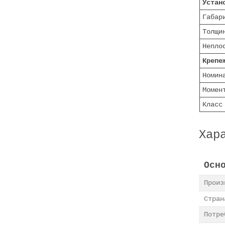
Устан
Габар
Толщи
Непло
Крепе
Номин
Момен
Класс
Хар
Осн
Прои
Стран
Потре