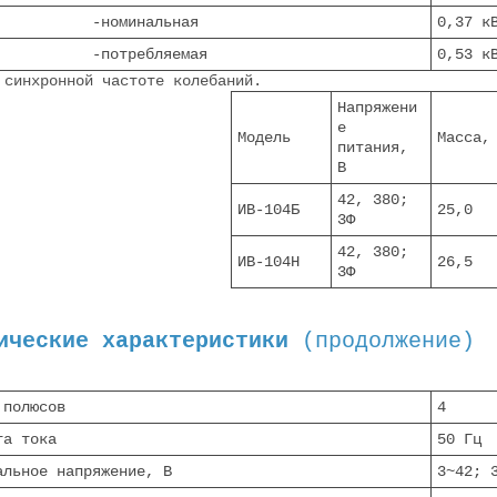
оминальная
0,37 к
отребляемая
0,53 к
 синхронной частоте колебаний.
Напряжени
е
Модель
Масса,
питания,
В
42, 380;
ИВ-104Б
25,0
3Ф
42, 380;
ИВ-104Н
26,5
3Ф
ические характеристики
(продолжение)
 полюсов
4
та тока
50 Гц
альное напряжение, В
3~42; 