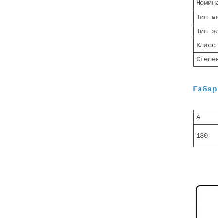
Номин
Тип в
Тип э
Класс
Степе
Габар
A
130