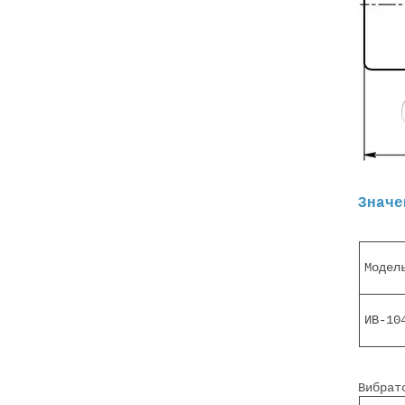
Значе
Модел
ИВ-10
Вибрат