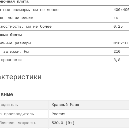
овочная плита
итные размеры, мм не менее
400х40
на, мм не менее
16
скостность, мм не более
0,25
жные болты
альные размеры
М16х10
т затяжки, Нм
210
 прочности
8,8
актеристики
овные
зводитель
Красный Маяк
а производитель
Россия
бляемая мощность
530.0 (Вт)