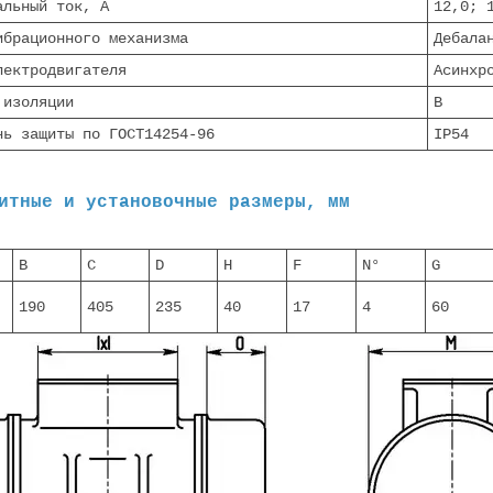
альный ток, А
12,0; 
ибрационного механизма
Дебала
лектродвигателя
Асинхр
 изоляции
В
нь защиты по ГОСТ14254-96
IP54
итные и установочные размеры, мм
B
C
D
H
F
N°
G
190
405
235
40
17
4
60