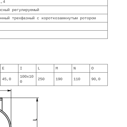
1,4
нсный регулируемый
онный трехфазный с короткозамкнутым ротором
E
I
L
M
N
O
100х10
45,0
250
190
110
90,0
0