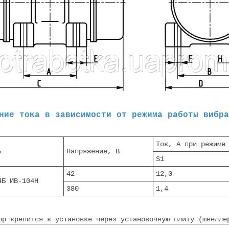
ние тока в зависимости от режима работы вибра
Ток, А при режиме
ь
Напряжение, В
S1
42
12,0
4Б ИВ-104Н
380
1,4
ор крепится к установке через установочную плиту (швелле