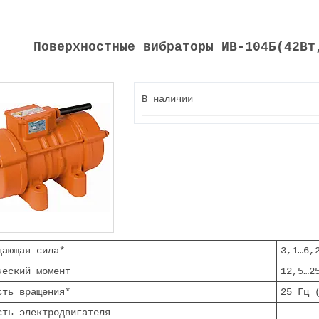
Поверхностные вибраторы ИВ-104Б(42Вт
В наличии
дающая сила*
3,1…6,
ческий момент
12,5…2
сть вращения*
25 Гц 
сть электродвигателя