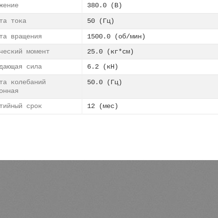
яжение
380.0 (В)
ота тока
50 (Гц)
та вращения
1500.0 (об/мин)
ческий момент
25.0 (кг*см)
ждающая сила
6.2 (кН)
та колебаний
50.0 (Гц)
онная
нтийный срок
12 (мес)