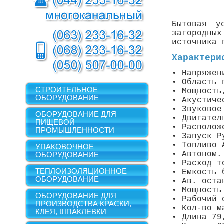
Бытовая у
загородны
источника 
Характери
• Напряжен
• Область 
СТРОИТЕЛЬНОЕ
• Мощность
ОБОРУДОВАНИЕ
• Акустиче
• Звуковое
ОБОРУДОВАНИЕ ДЛЯ
• Двигател
ПИЩЕВОЙ
• Располож
ПРОМЫШЛЕННОСТИ
• Запуск Р
• Топливо 
УПАКОВОЧНОЕ
• Автоном.
ОБОРУДОВАНИЕ
• Расход т
ТЕПЛОИЗОЛЯЦИОННОЕ
• Емкость 
ОБОРУДОВАНИЕ
• Ав. оста
• Мощность
ОБОРУДОВАНИЕ ДЛЯ
• Рабочий 
ПРОИЗВОДСТВА КРАСКИ,
• Кол-во м
КЛЕЯ, ШПАКЛЕВКИ
• Длина 79